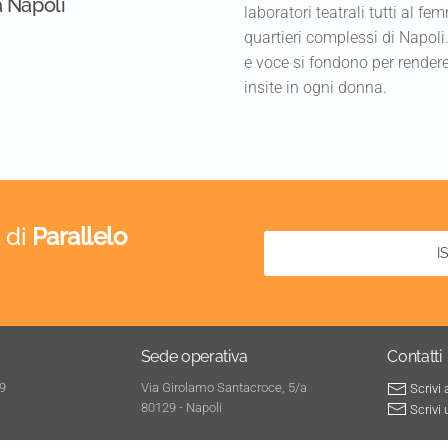
a Napoli
laboratori teatrali tutti al 
quartieri complessi di Napoli.
e voce si fondono per rendere v
insite in ogni donna.
 di
Parallelo
I
Sede operativa
Contatti
 9
Via Girolamo Santacroce, 5/a
Scrivi 
80129 - Napoli
Scrivi