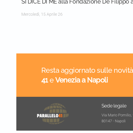
SI DICE DI ME alla Fondazione De Filippo 
Mercoledì, 15 Aprile 26
Resta aggiornato sulle novità
41
e
Venezia a Napoli
Sede legale
Via Mario Pomilio,
80147 - Napoli