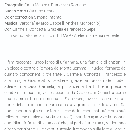
Fotografia
Carlo Manzo e Francesco Romano
Suono e mix
Giacomo Rende
Color correction
Simona Infante
Musica
“Sartoria” (Marco Cappelli, Andrea Monorchio)
Con
Carmela, Concetta, Graziella e Francesco Sepe
Film sviluppato nell’ambito di FILMaP - Atelier di cinema del reale
Il film racconta, lungo l'arco di un'annata, una famiglia di anziani in
un piccolo centro all'ombra del Monte Somma. Il nucleo, formato da
quattro componenti (i tre fratelli, Carmela, Concetta, Francesco e
sua moglie Graziella) si sostiene grazie ai raccolti dei poderi
adiacenti la casa. Carmela, la più anziana tra tutti e in precarie
condizioni di salute, viene accudita da Graziella e Concetta come
una mamma il proprio neonato. Francesco, invece, trascorre gran
parte del suo tempo in campagna a vigilare sulle coltivazioni. Da
buon capofamiglia sente forte il peso delle responsabilità e non può
tollerare che qualcosa vada storto. Questa famiglia vive la propria
quotidianità fatta di situazioni che, al pari di un rituale, si ripetono
giorno per giorno. Due eventi, tuttavia, irrompono sulla loro quiete: le