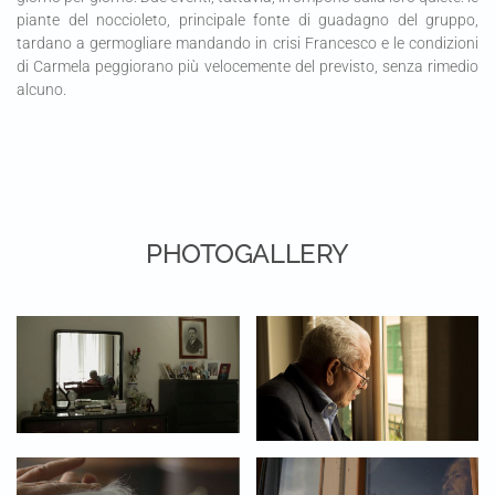
piante del noccioleto, principale fonte di guadagno del gruppo,
tardano a germogliare mandando in crisi Francesco e le condizioni
di Carmela peggiorano più velocemente del previsto, senza rimedio
alcuno.
PHOTOGALLERY