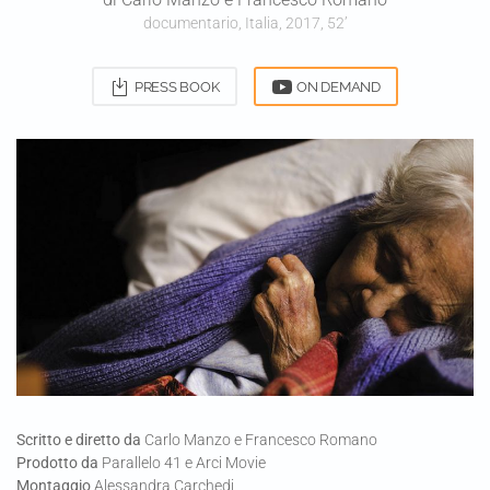
documentario, Italia, 2017, 52’
PRESS BOOK
ON DEMAND
Scritto e diretto da
Carlo Manzo e Francesco Romano
Prodotto da
Parallelo 41 e Arci Movie
Montaggio
Alessandra Carchedi